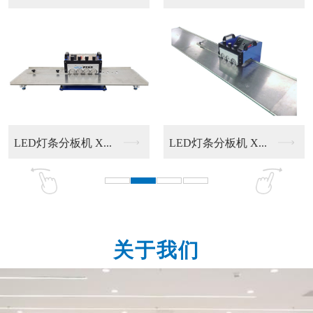
...
LED灯条分板机 X...
塑胶热铆机 XJPM...
关于我们