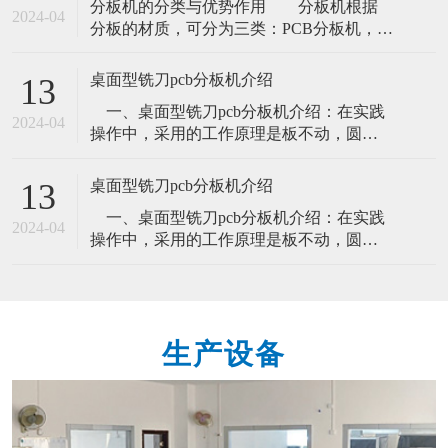
​分板机的分类与优势作用​ 分板机根据
点如下1、走刀式分板机 优点：成本低 缺
2024-04
分板的材质，可分为三类：PCB分板机，
点：只能进行直线分板。有毛边 有应力。
FPC分板机和铝基板分板机。根据不同的分
2、铡刀式分板机 优点：纯气动(工
板方式，可分为：刀式分板机、冲压式分
桌面型铣刀pcb分板机介绍
13
板机、铣刀分板机、激光分切机、镗孔类
一、桌面型铣刀pcb分板机介绍：在实践
型分割机。 分板机的主要优势作用有
2024-04
操作中，采用的工作原理是板不动，圆刀
提高生产效率、 提高产品质量、降低制造
滑移工作，这一性能特点有效的保障了pcb
成本、提升产品精度和提升安全性。自动
板电子元件在切割过程中，不受到危害，
桌面型铣刀pcb分板机介绍
13
大大提高了分板品质。要知道，设备在分
一、桌面型铣刀pcb分板机介绍：在实践
板的过程中，都是会出现许多的磨损情
2024-04
操作中，采用的工作原理是板不动，圆刀
况，而祥杰分板机因为其独特的分板方式
滑移工作，这一性能特点有效的保障了pcb
就能极好的防止这一点。其圆刀滑移速
板电子元件在切割过程中，不受到危害，
度，以及
大大提高了分板品质。要知道，设备在分
板的过程中，都是会出现许多的磨损情
生产设备
况，而祥杰分板机因为其独特的分板方式
就能极好的防止这一点。其圆刀滑移速
度，以及