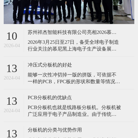
苏州祥杰智能科技有限公司亮相2026慕尼黑上海电子生产设备展，智启电子智造新征程
10
2026年3月25日至27日，备受全球电子制造
2026-04
行业关注的慕尼黑上海电子生产设备展
（productronica Shanghai）在上海新国际博
览中心圆满落幕。本次展会汇聚了1156家
冲压式分板机的好处
13
行业展商，展示面积近10万平方米，吸引
能够一次性冲切掉一版的拼版，可依据不
了67184名专业观众莅临参观，成为亚洲区
2024-04
一样的PCB，FPC板的形状和数量等情况来
域电子制造技术交流及产业协同合作的重
定做不一样的冲切模具，可换不一样的相
类似的机种进行生产
PCB分板机的优缺点
13
PCB分板机也就是线路板分板机。分板机被
2024-04
广泛应用于电子产品制造业。由于传统的
人工折板方式会有很强的应力产生，对产
品品质造成严重影响，所以人工折板已基
分板机的分类与优势作用
13
本上被机器分板所取代。PCB分板机的优缺