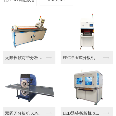
无限长软灯带分板机 ...
FPC冲压式分板机
在线多头脉冲焊
...
LED透镜折板机 X...
墨盒芯片焊接机 XJ..