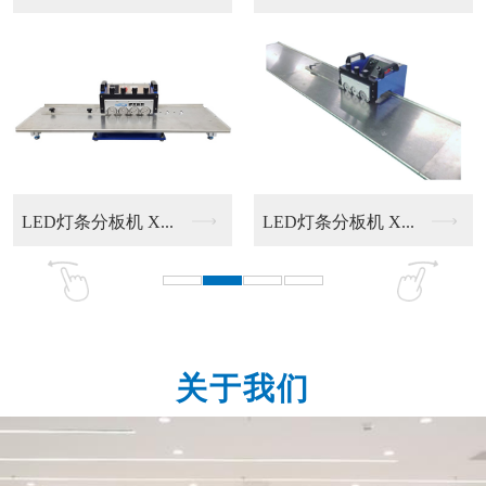
 X...
LED灯条分板机 X...
塑胶热铆机 XJPM.
关于我们