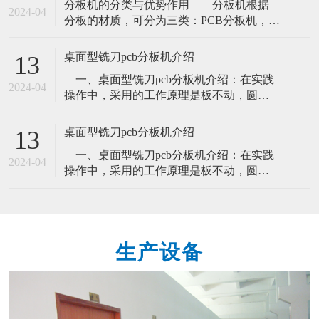
​分板机的分类与优势作用​ 分板机根据
点如下1、走刀式分板机 优点：成本低 缺
2024-04
分板的材质，可分为三类：PCB分板机，
点：只能进行直线分板。有毛边 有应力。
FPC分板机和铝基板分板机。根据不同的分
2、铡刀式分板机 优点：纯气动(工
板方式，可分为：刀式分板机、冲压式分
桌面型铣刀pcb分板机介绍
13
板机、铣刀分板机、激光分切机、镗孔类
一、桌面型铣刀pcb分板机介绍：在实践
型分割机。 分板机的主要优势作用有
2024-04
操作中，采用的工作原理是板不动，圆刀
提高生产效率、 提高产品质量、降低制造
滑移工作，这一性能特点有效的保障了pcb
成本、提升产品精度和提升安全性。自动
板电子元件在切割过程中，不受到危害，
桌面型铣刀pcb分板机介绍
13
大大提高了分板品质。要知道，设备在分
一、桌面型铣刀pcb分板机介绍：在实践
板的过程中，都是会出现许多的磨损情
2024-04
操作中，采用的工作原理是板不动，圆刀
况，而祥杰分板机因为其独特的分板方式
滑移工作，这一性能特点有效的保障了pcb
就能极好的防止这一点。其圆刀滑移速
板电子元件在切割过程中，不受到危害，
度，以及
大大提高了分板品质。要知道，设备在分
板的过程中，都是会出现许多的磨损情
生产设备
况，而祥杰分板机因为其独特的分板方式
就能极好的防止这一点。其圆刀滑移速
度，以及