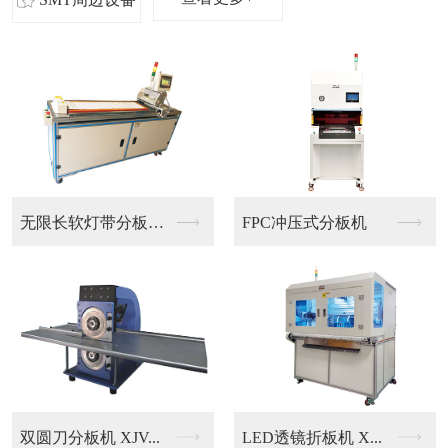
无限长软灯带分板机 ...
FPC冲压式分板机
JV...
LED透镜折板机 X...
墨盒芯片焊接机 XJ