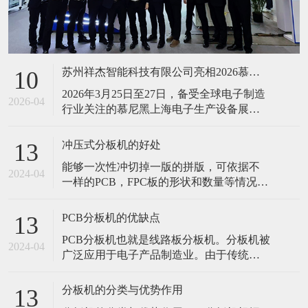
苏州祥杰智能科技有限公司亮相2026慕尼黑上海电子生产设备展，智启电子智造新征程
10
2026年3月25日至27日，备受全球电子制造
2026-04
行业关注的慕尼黑上海电子生产设备展
（productronica Shanghai）在上海新国际博
览中心圆满落幕。本次展会汇聚了1156家
冲压式分板机的好处
13
行业展商，展示面积近10万平方米，吸引
能够一次性冲切掉一版的拼版，可依据不
了67184名专业观众莅临参观，成为亚洲区
2024-04
一样的PCB，FPC板的形状和数量等情况来
域电子制造技术交流及产业协同合作的重
定做不一样的冲切模具，可换不一样的相
类似的机种进行生产
PCB分板机的优缺点
13
PCB分板机也就是线路板分板机。分板机被
2024-04
广泛应用于电子产品制造业。由于传统的
人工折板方式会有很强的应力产生，对产
品品质造成严重影响，所以人工折板已基
分板机的分类与优势作用
13
本上被机器分板所取代。PCB分板机的优缺