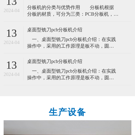
13
本上被机器分板所取代。PCB分板机的优缺
​分板机的分类与优势作用​ 分板机根据
点如下1、走刀式分板机 优点：成本低 缺
2024-04
分板的材质，可分为三类：PCB分板机，
点：只能进行直线分板。有毛边 有应力。
FPC分板机和铝基板分板机。根据不同的分
2、铡刀式分板机 优点：纯气动(工
板方式，可分为：刀式分板机、冲压式分
桌面型铣刀pcb分板机介绍
13
板机、铣刀分板机、激光分切机、镗孔类
一、桌面型铣刀pcb分板机介绍：在实践
型分割机。 分板机的主要优势作用有
2024-04
操作中，采用的工作原理是板不动，圆刀
提高生产效率、 提高产品质量、降低制造
滑移工作，这一性能特点有效的保障了pcb
成本、提升产品精度和提升安全性。自动
板电子元件在切割过程中，不受到危害，
桌面型铣刀pcb分板机介绍
13
大大提高了分板品质。要知道，设备在分
一、桌面型铣刀pcb分板机介绍：在实践
板的过程中，都是会出现许多的磨损情
2024-04
操作中，采用的工作原理是板不动，圆刀
况，而祥杰分板机因为其独特的分板方式
滑移工作，这一性能特点有效的保障了pcb
就能极好的防止这一点。其圆刀滑移速
板电子元件在切割过程中，不受到危害，
度，以及
大大提高了分板品质。要知道，设备在分
板的过程中，都是会出现许多的磨损情
生产设备
况，而祥杰分板机因为其独特的分板方式
就能极好的防止这一点。其圆刀滑移速
度，以及