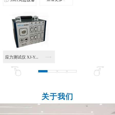
试仪 XJ-Y...
关于我们
双圆刀分板