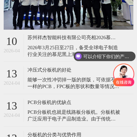
苏州祥杰智能科技有限公司亮相2026慕尼黑上海电子生产设备展，智启电子智造新征程
10
2026年3月25日至27日，备受全球电子制造
2026-04
行业关注的慕尼黑上海电子生产设备展
可以介绍下你们的产品么
（productronica Shanghai）在上海新国际博
览中心圆满落幕。本次展会汇聚了1156家
冲压式分板机的好处
13
行业展商，展示面积近10万平方米，吸引
能够一次性冲切掉一版的拼版，可依据不
了67184名专业观众莅临参观，成为亚洲区
2024-04
一样的PCB，FPC板的形状和数量等情况来
域电子制造技术交流及产业协同合作的重
定做不一样的冲切模具，可换不一样的相
类似的机种进行生产
PCB分板机的优缺点
13
PCB分板机也就是线路板分板机。分板机被
2024-04
广泛应用于电子产品制造业。由于传统的
人工折板方式会有很强的应力产生，对产
品品质造成严重影响，所以人工折板已基
分板机的分类与优势作用