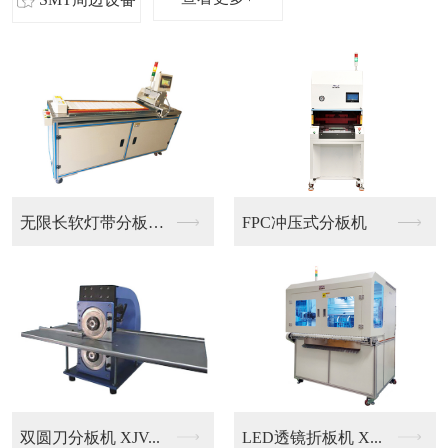
软灯带分板机 ...
FPC冲压式分板机
在线多头脉冲焊接机 ...
.
LED透镜折板机 X...
墨盒芯片焊接机 XJ...