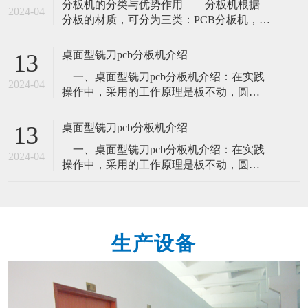
​分板机的分类与优势作用​ 分板机根据
点如下1、走刀式分板机 优点：成本低 缺
2024-04
分板的材质，可分为三类：PCB分板机，
点：只能进行直线分板。有毛边 有应力。
FPC分板机和铝基板分板机。根据不同的分
2、铡刀式分板机 优点：纯气动(工
板方式，可分为：刀式分板机、冲压式分
桌面型铣刀pcb分板机介绍
13
板机、铣刀分板机、激光分切机、镗孔类
一、桌面型铣刀pcb分板机介绍：在实践
型分割机。 分板机的主要优势作用有
2024-04
操作中，采用的工作原理是板不动，圆刀
提高生产效率、 提高产品质量、降低制造
滑移工作，这一性能特点有效的保障了pcb
成本、提升产品精度和提升安全性。自动
板电子元件在切割过程中，不受到危害，
桌面型铣刀pcb分板机介绍
13
大大提高了分板品质。要知道，设备在分
一、桌面型铣刀pcb分板机介绍：在实践
板的过程中，都是会出现许多的磨损情
2024-04
操作中，采用的工作原理是板不动，圆刀
况，而祥杰分板机因为其独特的分板方式
滑移工作，这一性能特点有效的保障了pcb
就能极好的防止这一点。其圆刀滑移速
板电子元件在切割过程中，不受到危害，
度，以及
大大提高了分板品质。要知道，设备在分
板的过程中，都是会出现许多的磨损情
生产设备
况，而祥杰分板机因为其独特的分板方式
就能极好的防止这一点。其圆刀滑移速
度，以及