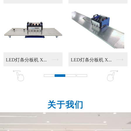
.
LED灯条分板机 X...
塑胶热铆机 XJPM...
关于我们