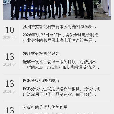
苏州祥杰智能科技有限公司亮相2026慕尼黑上海电子生产设备展，智启电子智造新征程
10
2026年3月25日至27日，备受全球电子制造
2026-04
行业关注的慕尼黑上海电子生产设备展
（productronica Shanghai）在上海新国际博
览中心圆满落幕。本次展会汇聚了1156家
冲压式分板机的好处
13
行业展商，展示面积近10万平方米，吸引
能够一次性冲切掉一版的拼版，可依据不
了67184名专业观众莅临参观，成为亚洲区
2024-04
一样的PCB，FPC板的形状和数量等情况来
域电子制造技术交流及产业协同合作的重
定做不一样的冲切模具，可换不一样的相
类似的机种进行生产
PCB分板机的优缺点
13
PCB分板机也就是线路板分板机。分板机被
2024-04
广泛应用于电子产品制造业。由于传统的
人工折板方式会有很强的应力产生，对产
品品质造成严重影响，所以人工折板已基
分板机的分类与优势作用
13
本上被机器分板所取代。PCB分板机的优缺